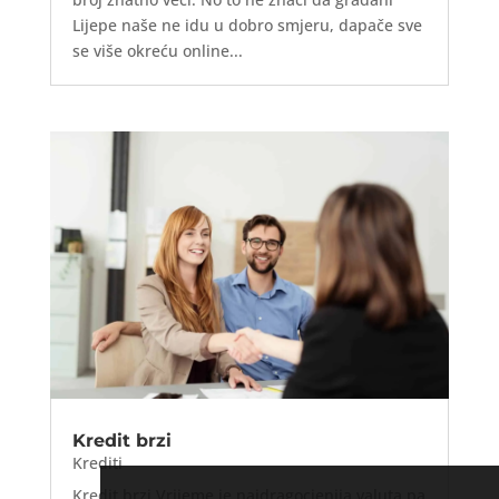
Lijepe naše ne idu u dobro smjeru, dapače sve
se više okreću online...
Kredit brzi
Krediti
Kredit brzi Vrijeme je najdragocjenija valuta pa