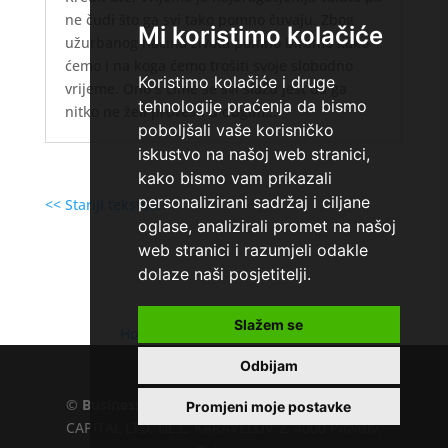
ne čudi što ga svi tako pomno čuvaju. Zbog
Mi koristimo kolačiće
užurbanog načina života pomno biramo kako
ćemo i na koga ćemo trošiti svoje slobodno
Koristimo kolačiće i druge
vrijeme. Ono s čime se svi slažu jest da ga
tehnologije praćenja da bismo
nitko ne želi provesti u dugim...
poboljšali vaše korisničko
iskustvo na našoj web stranici,
kako bismo vam prikazali
personalizirani sadržaj i ciljane
<< Stariji tekstovi
oglase, analizirali promet na našoj
web stranici i razumjeli odakle
dolaze naši posjetitelji.
Slažem se
Home
»
Što je lombardni kredit
Odbijam
©
Business.hr
EU VAT number : 205391327, KD
Promjeni moje postavke
CAPITAL LTD, UL.L. KARAVELOV 2, 4000 Plovdiv,