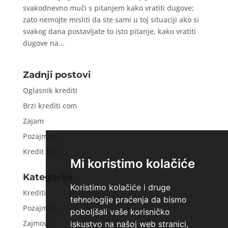
svakodnevno muči s pitanjem kako vratiti dugove;
zato nemojte misliti da ste sami u toj situaciji ako si
svakog dana postavljate to isto pitanje, kako vratiti
dugove na...
Zadnji postovi
Oglasnik krediti
Brzi krediti com
Zajam
Pozajmice
Kredit brzi
Mi koristimo kolačiće
Kategorije
Koristimo kolačiće i druge
Krediti
tehnologije praćenja da bismo
Pozajmice
poboljšali vaše korisničko
Zajmovi
iskustvo na našoj web stranici,