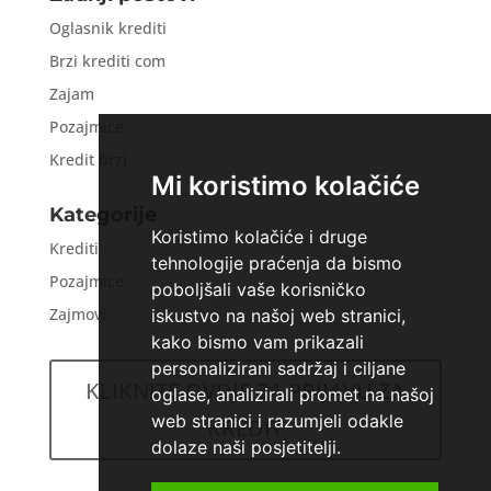
Oglasnik krediti
Brzi krediti com
Zajam
Pozajmice
Kredit brzi
Mi koristimo kolačiće
Kategorije
Koristimo kolačiće i druge
Krediti
tehnologije praćenja da bismo
Pozajmice
poboljšali vaše korisničko
Zajmovi
iskustvo na našoj web stranici,
kako bismo vam prikazali
personalizirani sadržaj i ciljane
KLIKNITE OVDJE ZA PRIJAVU ZA
oglase, analizirali promet na našoj
web stranici i razumjeli odakle
KREDIT
dolaze naši posjetitelji.