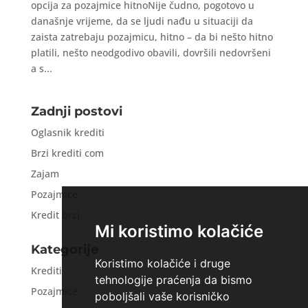
opcija za pozajmice hitnoNije čudno, pogotovo u
današnje vrijeme, da se ljudi nađu u situaciji da
zaista zatrebaju pozajmicu, hitno – da bi nešto hitno
platili, nešto neodgodivo obavili, dovršili nedovršeni
a s...
Zadnji postovi
Oglasnik krediti
Brzi krediti com
Zajam
Pozajmice
Kredit brzi
Mi koristimo kolačiće
Kategorije
Koristimo kolačiće i druge
Krediti
tehnologije praćenja da bismo
Pozajmice
poboljšali vaše korisničko