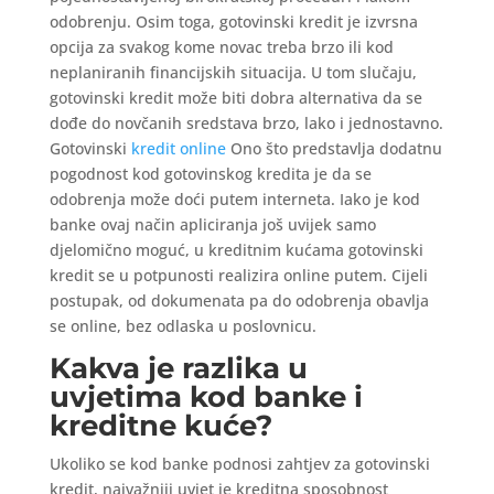
odobrenju. Osim toga, gotovinski kredit je izvrsna
opcija za svakog kome novac treba brzo ili kod
neplaniranih financijskih situacija. U tom slučaju,
gotovinski kredit može biti dobra alternativa da se
dođe do novčanih sredstava brzo, lako i jednostavno.
Gotovinski
kredit online
Ono što predstavlja dodatnu
pogodnost kod gotovinskog kredita je da se
odobrenja može doći putem interneta. Iako je kod
banke ovaj način apliciranja još uvijek samo
djelomično moguć, u kreditnim kućama gotovinski
kredit se u potpunosti realizira online putem. Cijeli
postupak, od dokumenata pa do odobrenja obavlja
se online, bez odlaska u poslovnicu.
Kakva je razlika u
uvjetima kod banke i
kreditne kuće?
Ukoliko se kod banke podnosi zahtjev za gotovinski
kredit, najvažniji uvjet je kreditna sposobnost