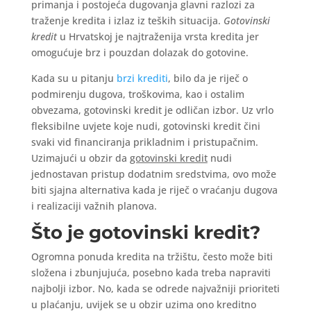
primanja i postojeća dugovanja glavni razlozi za
traženje kredita i izlaz iz teških situacija.
Gotovinski
kredit
u Hrvatskoj je najtraženija vrsta kredita jer
omogućuje brz i pouzdan dolazak do gotovine.
Kada su u pitanju
brzi krediti
, bilo da je riječ o
podmirenju dugova, troškovima, kao i ostalim
obvezama, gotovinski kredit je odličan izbor. Uz vrlo
fleksibilne uvjete koje nudi, gotovinski kredit čini
svaki vid financiranja prikladnim i pristupačnim.
Uzimajući u obzir da
gotovinski kredit
nudi
jednostavan pristup dodatnim sredstvima, ovo može
biti sjajna alternativa kada je riječ o vraćanju dugova
i realizaciji važnih planova.
Što je gotovinski kredit?
Ogromna ponuda kredita na tržištu, često može biti
složena i zbunjujuća, posebno kada treba napraviti
najbolji izbor. No, kada se odrede najvažniji prioriteti
u plaćanju, uvijek se u obzir uzima ono kreditno