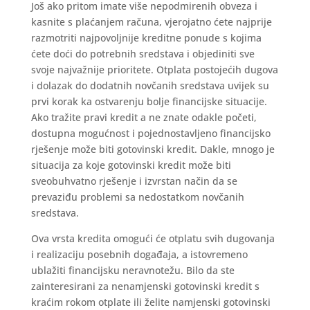
Još ako pritom imate više nepodmirenih obveza i
kasnite s plaćanjem računa, vjerojatno ćete najprije
razmotriti najpovoljnije kreditne ponude s kojima
ćete doći do potrebnih sredstava i objediniti sve
svoje najvažnije prioritete. Otplata postojećih dugova
i dolazak do dodatnih novčanih sredstava uvijek su
prvi korak ka ostvarenju bolje financijske situacije.
Ako tražite pravi kredit a ne znate odakle početi,
dostupna mogućnost i pojednostavljeno financijsko
rješenje može biti gotovinski kredit. Dakle, mnogo je
situacija za koje gotovinski kredit može biti
sveobuhvatno rješenje i izvrstan način da se
prevaziđu problemi sa nedostatkom novčanih
sredstava.
Ova vrsta kredita omogući će otplatu svih dugovanja
i realizaciju posebnih događaja, a istovremeno
ublažiti financijsku neravnotežu. Bilo da ste
zainteresirani za nenamjenski gotovinski kredit s
kraćim rokom otplate ili želite namjenski gotovinski