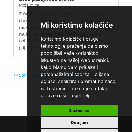
Pozajmice
Zašto brze pozajmice online Posuditi novac
danas je lakše nego što je to ikad bilo. Sve se
Mi koristimo kolačiće
može obaviti preko interneta i sve to bez imalo
muke. Ne morate novac tražiti od članova
Koristimo kolačiće i druge
obitelji ili prijatelja i pritom slušati prodike
tehnologije praćenja da bismo
gdje ste sve potrošili....
poboljšali vaše korisničko
iskustvo na našoj web stranici,
kako bismo vam prikazali
personalizirani sadržaj i ciljane
<< Stariji tekstovi
Noviji tekstovi >>
oglase, analizirali promet na našoj
web stranici i razumjeli odakle
dolaze naši posjetitelji.
Slažem se
Home
»
Gotovinski kredit
Odbijam