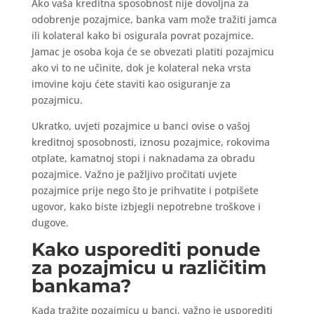
Ako vaša kreditna sposobnost nije dovoljna za
odobrenje pozajmice, banka vam može tražiti jamca
ili kolateral kako bi osigurala povrat pozajmice.
Jamac je osoba koja će se obvezati platiti pozajmicu
ako vi to ne učinite, dok je kolateral neka vrsta
imovine koju ćete staviti kao osiguranje za
pozajmicu.
Ukratko, uvjeti pozajmice u banci ovise o vašoj
kreditnoj sposobnosti, iznosu pozajmice, rokovima
otplate, kamatnoj stopi i naknadama za obradu
pozajmice. Važno je pažljivo pročitati uvjete
pozajmice prije nego što je prihvatite i potpišete
ugovor, kako biste izbjegli nepotrebne troškove i
dugove.
Kako usporediti ponude
za pozajmicu u različitim
bankama?
Kada tražite pozajmicu u banci, važno je usporediti