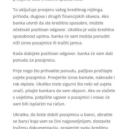
To uključuje provjeru vašeg kreditnog rejtinga,
prihoda, dugova i drugih financijskih obveza. Ako
banka utvrdi da ste kreditno sposobni, možete
očekivati pozitivan odgovor. Ukoliko je vaša kreditna
sposobnost upitna, banka će vam možda ponuditi
niži iznos pozajmice ili tražiti jamca.
Kada dobijete pozitivan odgovor, banka će vam dati
ponudu za pozajmicu.
Prije nego što prihvatite ponudu, pažljivo pročitajte
uvjete pozajmice. Provjerite iznos kamate, naknade i
rok otplate. Ukoliko niste sigurni što neki od uvjeta
znači, pitajte bankara da vam objasni. Ako se slažete
s uvjetima, potpišite ugovor o pozajmici i novac će
vam biti isplaćen na račun.
Ukratko, da biste dobili pozajmicu u banci, obratite
se banci koja vam se čini najpovoljnijom, dostavite
traženu dokumentaciju, provjerite svoju kreditnu