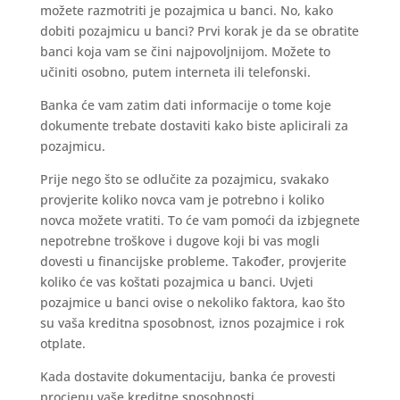
možete razmotriti je pozajmica u banci. No, kako
dobiti pozajmicu u banci? Prvi korak je da se obratite
banci koja vam se čini najpovoljnijom. Možete to
učiniti osobno, putem interneta ili telefonski.
Banka će vam zatim dati informacije o tome koje
dokumente trebate dostaviti kako biste aplicirali za
pozajmicu.
Prije nego što se odlučite za pozajmicu, svakako
provjerite koliko novca vam je potrebno i koliko
novca možete vratiti. To će vam pomoći da izbjegnete
nepotrebne troškove i dugove koji bi vas mogli
dovesti u financijske probleme. Također, provjerite
koliko će vas koštati pozajmica u banci. Uvjeti
pozajmice u banci ovise o nekoliko faktora, kao što
su vaša kreditna sposobnost, iznos pozajmice i rok
otplate.
Kada dostavite dokumentaciju, banka će provesti
procjenu vaše kreditne sposobnosti.