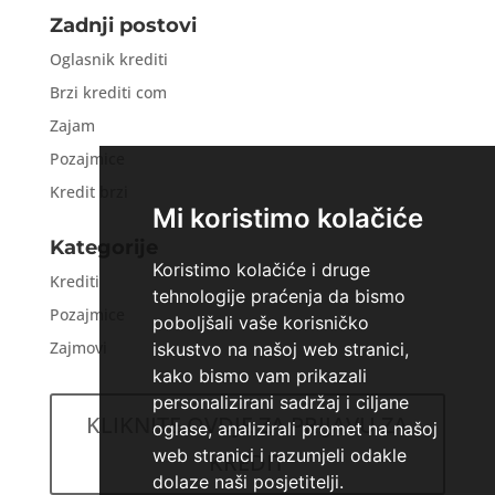
Zadnji postovi
Oglasnik krediti
Brzi krediti com
Zajam
Pozajmice
Kredit brzi
Mi koristimo kolačiće
Kategorije
Koristimo kolačiće i druge
Krediti
tehnologije praćenja da bismo
Pozajmice
poboljšali vaše korisničko
Zajmovi
iskustvo na našoj web stranici,
kako bismo vam prikazali
personalizirani sadržaj i ciljane
KLIKNITE OVDJE ZA PRIJAVU ZA
oglase, analizirali promet na našoj
web stranici i razumjeli odakle
KREDIT
dolaze naši posjetitelji.