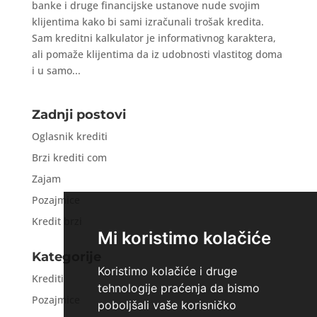
banke i druge financijske ustanove nude svojim
klijentima kako bi sami izračunali trošak kredita.
Sam kreditni kalkulator je informativnog karaktera,
ali pomaže klijentima da iz udobnosti vlastitog doma
i u samo...
Zadnji postovi
Oglasnik krediti
Brzi krediti com
Zajam
Pozajmice
Kredit brzi
Mi koristimo kolačiće
Kategorije
Koristimo kolačiće i druge
Krediti
tehnologije praćenja da bismo
Pozajmice
poboljšali vaše korisničko