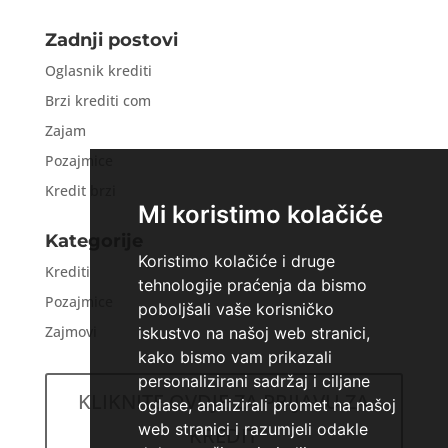
Zadnji postovi
Oglasnik krediti
Brzi krediti com
Zajam
Pozajmice
Kredit brzi
Mi koristimo kolačiće
Kategorije
Koristimo kolačiće i druge
Krediti
tehnologije praćenja da bismo
Pozajmice
poboljšali vaše korisničko
Zajmovi
iskustvo na našoj web stranici,
kako bismo vam prikazali
personalizirani sadržaj i ciljane
KLIKNITE OVDJE ZA PRIJAVU ZA
oglase, analizirali promet na našoj
web stranici i razumjeli odakle
KREDIT