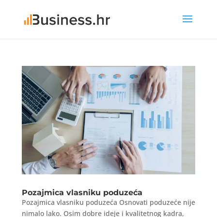
Pozajmica vlasniku poduzeća
Pozajmica vlasniku poduzeća Osnovati poduzeće nije
nimalo lako. Osim dobre ideje i kvalitetnog kadra,