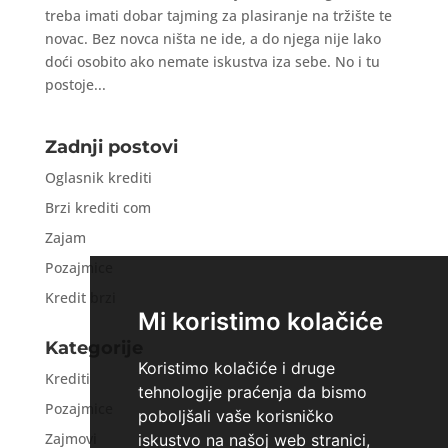
treba imati dobar tajming za plasiranje na tržište te
novac. Bez novca ništa ne ide, a do njega nije lako
doći osobito ako nemate iskustva iza sebe. No i tu
postoje...
Zadnji postovi
Oglasnik krediti
Brzi krediti com
Zajam
Pozajmice
Kredit brzi
Mi koristimo kolačiće
Kategorije
Koristimo kolačiće i druge
Krediti
tehnologije praćenja da bismo
Pozajmice
poboljšali vaše korisničko
Zajmovi
iskustvo na našoj web stranici,