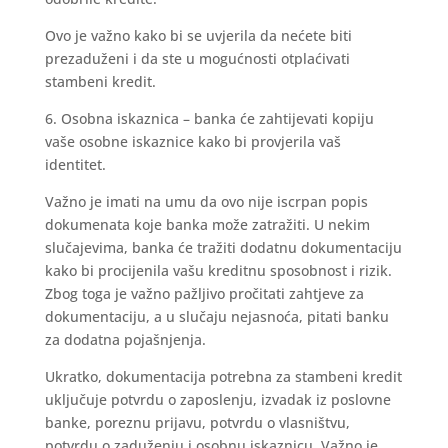
Ovo je važno kako bi se uvjerila da nećete biti
prezaduženi i da ste u mogućnosti otplaćivati
stambeni kredit.
6. Osobna iskaznica – banka će zahtijevati kopiju
vaše osobne iskaznice kako bi provjerila vaš
identitet.
Važno je imati na umu da ovo nije iscrpan popis
dokumenata koje banka može zatražiti. U nekim
slučajevima, banka će tražiti dodatnu dokumentaciju
kako bi procijenila vašu kreditnu sposobnost i rizik.
Zbog toga je važno pažljivo pročitati zahtjeve za
dokumentaciju, a u slučaju nejasnoća, pitati banku
za dodatna pojašnjenja.
Ukratko, dokumentacija potrebna za stambeni kredit
uključuje potvrdu o zaposlenju, izvadak iz poslovne
banke, poreznu prijavu, potvrdu o vlasništvu,
potvrdu o zaduženju i osobnu iskaznicu. Važno je