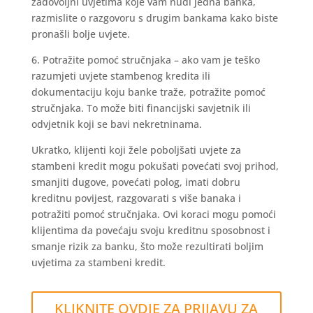
zadovoljni uvjetima koje vam nudi jedna banka,
razmislite o razgovoru s drugim bankama kako biste
pronašli bolje uvjete.
6. Potražite pomoć stručnjaka – ako vam je teško
razumjeti uvjete stambenog kredita ili
dokumentaciju koju banke traže, potražite pomoć
stručnjaka. To može biti financijski savjetnik ili
odvjetnik koji se bavi nekretninama.
Ukratko, klijenti koji žele poboljšati uvjete za
stambeni kredit mogu pokušati povećati svoj prihod,
smanjiti dugove, povećati polog, imati dobru
kreditnu povijest, razgovarati s više banaka i
potražiti pomoć stručnjaka. Ovi koraci mogu pomoći
klijentima da povećaju svoju kreditnu sposobnost i
smanje rizik za banku, što može rezultirati boljim
uvjetima za stambeni kredit.
KLIKNITE OVDJE ZA PRIJAVU ZA