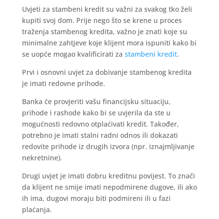
Uvjeti za stambeni kredit su važni za svakog tko želi
kupiti svoj dom. Prije nego što se krene u proces
traženja stambenog kredita, važno je znati koje su
minimalne zahtjeve koje klijent mora ispuniti kako bi
se uopće mogao kvalificirati za
stambeni kredit
.
Prvi i osnovni uvjet za dobivanje stambenog kredita
je imati redovne prihode.
Banka će provjeriti vašu financijsku situaciju,
prihode i rashode kako bi se uvjerila da ste u
mogućnosti redovno otplaćivati kredit. Također,
potrebno je imati stalni radni odnos ili dokazati
redovite prihode iz drugih izvora (npr. iznajmljivanje
nekretnine).
Drugi uvjet je imati dobru kreditnu povijest. To znači
da klijent ne smije imati nepodmirene dugove, ili ako
ih ima, dugovi moraju biti podmireni ili u fazi
plaćanja.