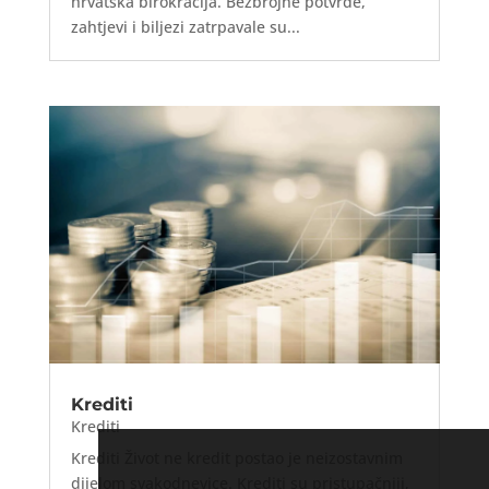
hrvatska birokracija. Bezbrojne potvrde,
zahtjevi i biljezi zatrpavale su...
Krediti
Krediti
Krediti Život ne kredit postao je neizostavnim
dijelom svakodnevice. Krediti su pristupačniji,