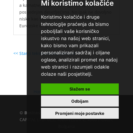
Mi koristimo kolačiće
a kamatne stope niže nego što su bile u
posljednjim desetljećima. No ipak ne dovoljno
Koristimo kolačiće i druge
niske kao što su to u drugim članicama
tehnologije praćenja da bismo
Europske unije. Kamatne stope...
poboljšali vaše korisničko
iskustvo na našoj web stranici,
kako bismo vam prikazali
personalizirani sadržaj i ciljane
<< Stariji tekstovi
Noviji tekstovi >>
oglase, analizirali promet na našoj
web stranici i razumjeli odakle
dolaze naši posjetitelji.
Slažem se
Home
»
Uvjeti za stambeni kredit
Odbijam
©
Business.hr
EU VAT number : 205391327, KD
Promjeni moje postavke
CAPITAL LTD, UL.L. KARAVELOV 2, 4000 Plovdiv,
Bulgaria