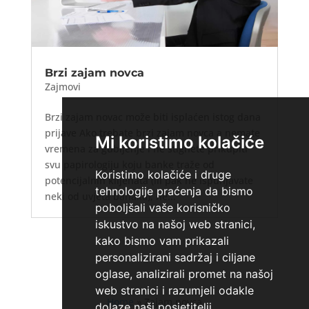
Brzi zajam novca
Zajmovi
Brzi zajam novac može biti isplaćen istog dana
prijave Ako trebate brzi zajam novca a nemate
Mi koristimo kolačiće
vremena za gubljenje i ne stignete prikupiti
svu papirologiju koju banke traže od
Koristimo kolačiće i druge
potencijalnih klijenata (ili pak ne ispunjavate
tehnologije praćenja da bismo
neki od uvjeta banaka), ne...
poboljšali vaše korisničko
iskustvo na našoj web stranici,
kako bismo vam prikazali
personalizirani sadržaj i ciljane
oglase, analizirali promet na našoj
web stranici i razumjeli odakle
Home
»
Zajam novca
dolaze naši posjetitelji.