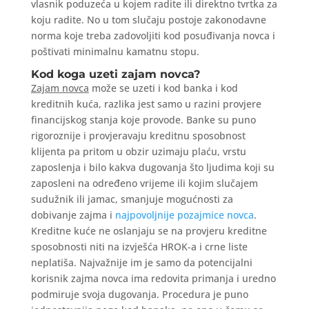
vlasnik poduzeća u kojem radite ili direktno tvrtka za
koju radite. No u tom slučaju postoje zakonodavne
norma koje treba zadovoljiti kod posuđivanja novca i
poštivati minimalnu kamatnu stopu.
Kod koga uzeti zajam novca?
Zajam novca
može se uzeti i kod banka i kod
kreditnih kuća, razlika jest samo u razini provjere
financijskog stanja koje provode. Banke su puno
rigoroznije i provjeravaju kreditnu sposobnost
klijenta pa pritom u obzir uzimaju plaću, vrstu
zaposlenja i bilo kakva dugovanja što ljudima koji su
zaposleni na određeno vrijeme ili kojim slučajem
sudužnik ili jamac, smanjuje mogućnosti za
dobivanje zajma i
najpovoljnije pozajmice novca
.
Kreditne kuće ne oslanjaju se na provjeru kreditne
sposobnosti niti na izvješća HROK-a i crne liste
neplatiša. Najvažnije im je samo da potencijalni
korisnik zajma novca ima redovita primanja i uredno
podmiruje svoja dugovanja. Procedura je puno