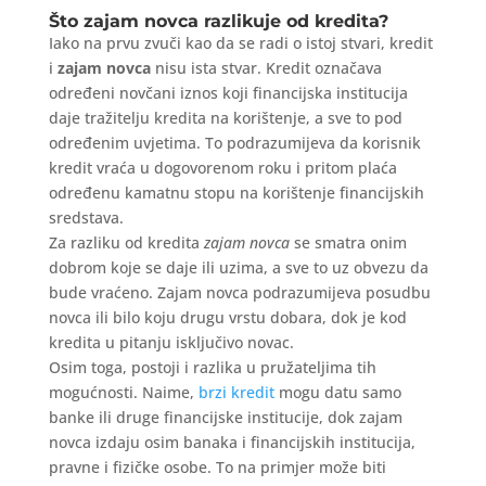
Što zajam novca razlikuje od kredita?
Iako na prvu zvuči kao da se radi o istoj stvari, kredit
i
zajam novca
nisu ista stvar. Kredit označava
određeni novčani iznos koji financijska institucija
daje tražitelju kredita na korištenje, a sve to pod
određenim uvjetima. To podrazumijeva da korisnik
kredit vraća u dogovorenom roku i pritom plaća
određenu kamatnu stopu na korištenje financijskih
sredstava.
Za razliku od kredita
zajam novca
se smatra onim
dobrom koje se daje ili uzima, a sve to uz obvezu da
bude vraćeno. Zajam novca podrazumijeva posudbu
novca ili bilo koju drugu vrstu dobara, dok je kod
kredita u pitanju isključivo novac.
Osim toga, postoji i razlika u pružateljima tih
mogućnosti. Naime,
brzi kredit
mogu datu samo
banke ili druge financijske institucije, dok zajam
novca izdaju osim banaka i financijskih institucija,
pravne i fizičke osobe. To na primjer može biti