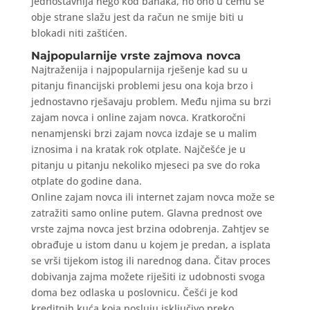
jednostavnija nego kod banaka, no ono u čemu se
obje strane slažu jest da račun ne smije biti u
blokadi niti zaštićen.
Najpopularnije vrste zajmova novca
Najtraženija i najpopularnija rješenje kad su u
pitanju financijski problemi jesu ona koja brzo i
jednostavno rješavaju problem. Među njima su brzi
zajam novca i online zajam novca. Kratkoročni
nenamjenski brzi zajam novca izdaje se u malim
iznosima i na kratak rok otplate. Najčešće je u
pitanju u pitanju nekoliko mjeseci pa sve do roka
otplate do godine dana.
Online zajam novca ili internet zajam novca može se
zatražiti samo online putem. Glavna prednost ove
vrste zajma novca jest brzina odobrenja. Zahtjev se
obrađuje u istom danu u kojem je predan, a isplata
se vrši tijekom istog ili narednog dana. Čitav proces
dobivanja zajma možete riješiti iz udobnosti svoga
doma bez odlaska u poslovnicu. Češći je kod
kreditnih kuća koja posluju isključivo preko