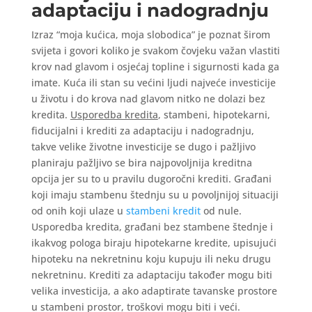
adaptaciju i nadogradnju
Izraz “moja kućica, moja slobodica” je poznat širom
svijeta i govori koliko je svakom čovjeku važan vlastiti
krov nad glavom i osjećaj topline i sigurnosti kada ga
imate. Kuća ili stan su većini ljudi najveće investicije
u životu i do krova nad glavom nitko ne dolazi bez
kredita.
Usporedba kredita
, stambeni, hipotekarni,
fiducijalni i krediti za adaptaciju i nadogradnju,
takve velike životne investicije se dugo i pažljivo
planiraju pažljivo se bira najpovoljnija kreditna
opcija jer su to u pravilu dugoročni krediti. Građani
koji imaju stambenu štednju su u povoljnijoj situaciji
od onih koji ulaze u
stambeni kredit
od nule.
Usporedba kredita, građani bez stambene štednje i
ikakvog pologa biraju hipotekarne kredite, upisujući
hipoteku na nekretninu koju kupuju ili neku drugu
nekretninu. Krediti za adaptaciju također mogu biti
velika investicija, a ako adaptirate tavanske prostore
u stambeni prostor, troškovi mogu biti i veći.