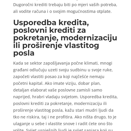
Dugoročni krediti trebaju biti po mjeri vaših potreba,
ali vodite računa i o svojim mogućnostima otplate.
Usporedba kredita,
poslovni krediti za
pokretanje, modernizaciju
ili proširenje vlastitog
posla
Kada se sektor zapošljavanja počne klimati, mnogi
građani odlučuju uzeti svoju sudbinu u svoje ruke,
započeti vlastiti posao za koji najčešće nemaju
početni kapital. Ako imate viziju, dobar plan,
detaljan elaborat vaše poslovne zamisli samo
naprijed, hrabri vladaju svijetom. Usporedba kredita,
poslovni krediti za pokretanje, modernizaciju ili
proširenje vlastitog posla, kažu stari mudri ljudi da
tko ne riskira, taj i ne profitira. Ako ništa drugo, to je
ulaganje u sebe i vlastite snove i radit ćete ono što
volite. Svijet uspješnih ljudi je svijet sanjara koji su