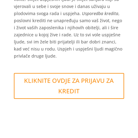
vjerovali u sebe i svoje snove i danas uživaju u
plodovima svoga rada i uspjeha.
Usporedba kredita
,
poslovni krediti ne unapređuju samo vaš život, nego
i život vaših zaposlenika i njihovih obitelji, ali i šire
zajednice u kojoj žive i rade. Uz to svi vole uspješne
ljude, svi im žele biti prijatelji ili bar dobri znanci,
kad već nisu u rodu. Uspjeh i uspješni ljudi magično
privlače druge ljude.
KLIKNITE OVDJE ZA PRIJAVU ZA
KREDIT