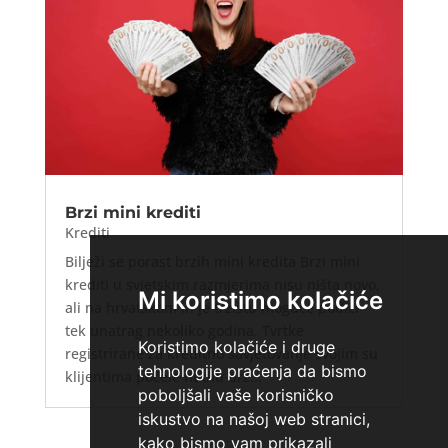
Brzi mini krediti
Krediti
Bilježi se porast brzih mini kredita Brzi mini
krediti u svjetskim razmjerima nisu ništa novo,
Mi koristimo kolačiće
ali na hrvatskom ih je tržištu moguće podići
tek unatrag nekoliko godina. Tvrtke
Koristimo kolačiće i druge
registrirane za kreditno savjetovanje svojim su
tehnologije praćenja da bismo
klijentima počele nuditi brz...
poboljšali vaše korisničko
iskustvo na našoj web stranici,
kako bismo vam prikazali