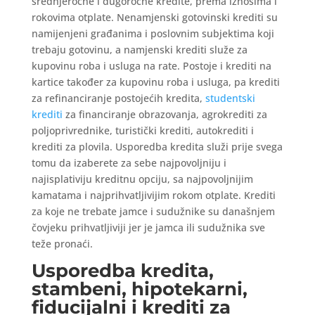
srednjeročne i dugoročne kredite, prema iznosima i
rokovima otplate. Nenamjenski gotovinski krediti su
namijenjeni građanima i poslovnim subjektima koji
trebaju gotovinu, a namjenski krediti služe za
kupovinu roba i usluga na rate. Postoje i krediti na
kartice također za kupovinu roba i usluga, pa krediti
za refinanciranje postojećih kredita,
studentski
krediti
za financiranje obrazovanja, agrokrediti za
poljoprivrednike, turistički krediti, autokrediti i
krediti za plovila. Usporedba kredita služi prije svega
tomu da izaberete za sebe najpovoljniju i
najisplativiju kreditnu opciju, sa najpovoljnijim
kamatama i najprihvatljivijim rokom otplate. Krediti
za koje ne trebate jamce i sudužnike su današnjem
čovjeku prihvatljiviji jer je jamca ili sudužnika sve
teže pronaći.
Usporedba kredita,
stambeni, hipotekarni,
fiducijalni i krediti za