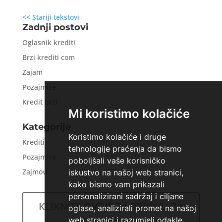
<< Stariji tekstovi
Zadnji postovi
Oglasnik krediti
Brzi krediti com
Zajam
Pozajmice
Kredit brzi
Mi koristimo kolačiće
Kategorije
Koristimo kolačiće i druge
Krediti
tehnologije praćenja da bismo
Pozajmice
poboljšali vaše korisničko
Zajmovi
iskustvo na našoj web stranici,
kako bismo vam prikazali
personalizirani sadržaj i ciljane
KLIKNITE OVDJE ZA PRIJAVU ZA
oglase, analizirali promet na našoj
web stranici i razumjeli odakle