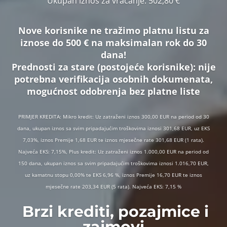
Ukupan iznos za vraćanje:
502,80 €
Nove korisnike ne tražimo platnu listu za
iznose do 500 € na maksimalan rok do 30
dana!
Prednosti za stare (postojeće korisnike):
nije
potrebna verifikacija osobnih dokumenata,
mogućnost odobrenja bez platne liste
PRIMJER KREDITA: Mikro kredit: Uz zatraženi iznos 300,00 EUR na period od 30
dana, ukupan iznos sa svim pripadajućim troškovima iznosi 301,68 EUR, uz EKS
7,03%, iznos Premije 1,68 EUR te iznos mjesečne rate 301,68 EUR (1 rata).
Najveća EKS: 7,15%, Plus kredit: Uz zatraženi iznos 1.000,00 EUR na period od
150 dana, ukupan iznos sa svim pripadajućim troškovima iznosi 1.016,70 EUR,
uz kamatnu stopu 0,00% te EKS 6,96 %, iznos Premije 16,70 EUR te iznos
mjesečne rate 203,34 EUR (5 rata). Najveća EKS: 7,15 %
Brzi krediti, pozajmice i
zajmovi