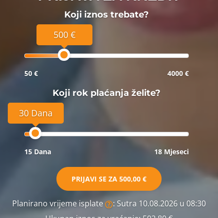
Koji iznos trebate?
500 €
50 €
4000 €
Koji rok plaćanja želite?
30 Dana
15 Dana
18 Mjeseci
PRIJAVI SE ZA
500,00 €
Planirano vrijeme isplate
: Sutra 10.08.2026 u 08:30