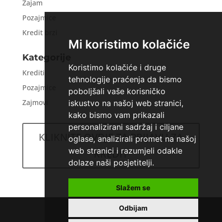
Zajam
Pozajmice
Kredit brzi
Mi koristimo kolačiće
Kategorije
Koristimo kolačiće i druge
Krediti
tehnologije praćenja da bismo
Pozajmice
poboljšali vaše korisničko
Zajmovi
iskustvo na našoj web stranici,
kako bismo vam prikazali
personalizirani sadržaj i ciljane
KLIKNITE OVDJE ZA PRIJAVU ZA
oglase, analizirali promet na našoj
web stranici i razumjeli odakle
KREDIT
dolaze naši posjetitelji.
Slažem se
Odbijam