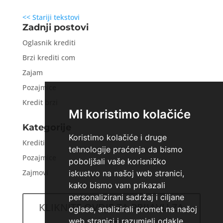
<< Stariji tekstovi
Zadnji postovi
Oglasnik krediti
Brzi krediti com
Zajam
Pozajmice
Kredit brzi
Mi koristimo kolačiće
Kategorije
Koristimo kolačiće i druge
Krediti
tehnologije praćenja da bismo
Pozajmice
poboljšali vaše korisničko
Zajmovi
iskustvo na našoj web stranici,
kako bismo vam prikazali
personalizirani sadržaj i ciljane
KLIKNITE OVDJE ZA PRIJAVU ZA
oglase, analizirali promet na našoj
web stranici i razumjeli odakle