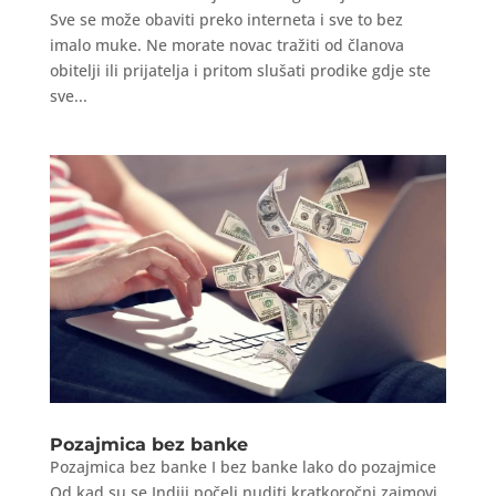
Sve se može obaviti preko interneta i sve to bez
imalo muke. Ne morate novac tražiti od članova
obitelji ili prijatelja i pritom slušati prodike gdje ste
sve...
Pozajmica bez banke
Pozajmica bez banke I bez banke lako do pozajmice
Od kad su se Indiji počeli nuditi kratkoročni zajmovi