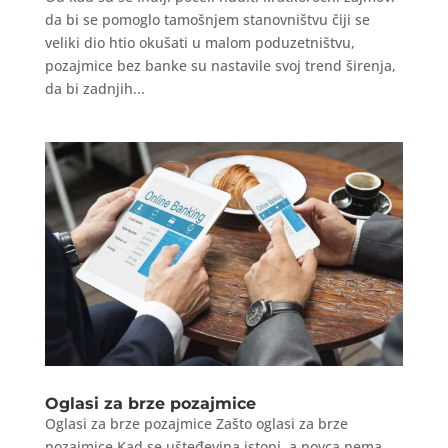
da bi se pomoglo tamošnjem stanovništvu čiji se
veliki dio htio okušati u malom poduzetništvu,
pozajmice bez banke su nastavile svoj trend širenja,
da bi zadnjih...
Oglasi za brze pozajmice
Oglasi za brze pozajmice Zašto oglasi za brze
pozajmice Kad se ušteđevina istopi, a novca nema,